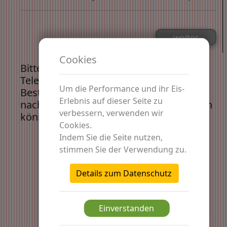
Cookies
Bitte geben sie ihren Namen und ihre
Telefonnummer ein, damit wir ihre
Um die Performance und ihr Eis-
Bestellung zuordnen können und ihnen
Erlebnis auf dieser Seite zu
nach Bestellabschluss eine Sms schicken
verbessern, verwenden wir
können.
Cookies.
Indem Sie die Seite nutzen,
stimmen Sie der Verwendung zu.
Details zum Datenschutz
Einverstanden